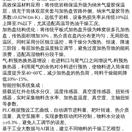
高效保温材料应用：将传统岩棉保温升级为纳米气凝胶保温
层，填充于筒体双层夹套与加热盘管路外侧。纳米气凝胶导热
系数≤0.02W/(m·K)，远低于岩棉，设备热损失率从传统10%以
上降至3%以下，尤其适配高温导热油干燥工况。
加热盘结构优化：将传统平板式加热盘升级为蜂窝状多孔加热
盘，传热面积增加30%，热介质在盘内分布更均匀，无局部低
温区。同时采用分区独立温控，将干燥分为预热、恒速、降速
三阶段，每层加热盘温度独立调节，避免过度加热导致的能耗
浪费，适配高湿物料分段干燥。
气-料预热换热器增设：在进料口与尾气口之间增设气-料预热
换热器，利用尾气的余热对冷料进行预热，使物料进入筒体前
温度提升至40~60℃，减少加热盘的热负荷，吨料干燥能耗降
低10%~15%。
智能控制系统集成：
搭载近红外在线水分仪、温度传感器、真空度传感器、扭矩传
感器，实时采集物料含水率、加热盘温度、真空度、主轴扭矩
等参数。
PLC根据预设工艺曲线，自动调节进料量、耙叶转速、热介质
流量、真空泵频率，实现参数联动闭环控制，物料水分波动
≤±0.3%，避免人工调节的误差。
基于工业大数据与AI算法，建立不同物料的干燥工艺模型，